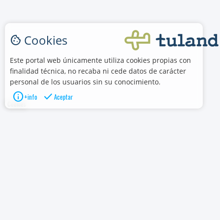
Cookies
cookie
Este portal web únicamente utiliza cookies propias con
finalidad técnica, no recaba ni cede datos de carácter
personal de los usuarios sin su conocimiento.
info
check
+info
Aceptar
Cookies
TULAND es el mundo
Escultor Ga
Cv-Mm1913-V
46015 Valen
961935 842