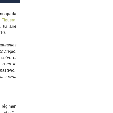
scapada
 Figuera,
 tu aire
/10.
taurantes
ivilegio,
 sobre el
, o en lo
asterio,
la cocina
n régimen
erta (*)