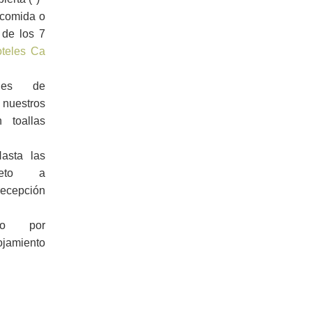
a comida o
 de los 7
teles Ca
ales de
nuestros
n toallas
asta las
eto a
recepción
ivo por
amiento