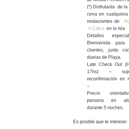
(*) Disfrutarás de l
cena en cualquiera
restaurantes de
Ho
´n Calco
en la Isla
Detalles especi
Bienvenida para 
clientes, junto co
diarias de Playa.
Late Check Out (H
17hs) – suj
reconfirmación en 
–
Precio orientat
persona en aloj
durante 5 noches.
Es posible que te interese: