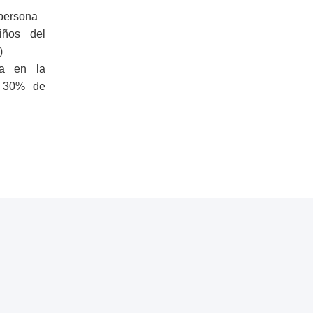
 persona
iños del
)
na en la
n 30% de